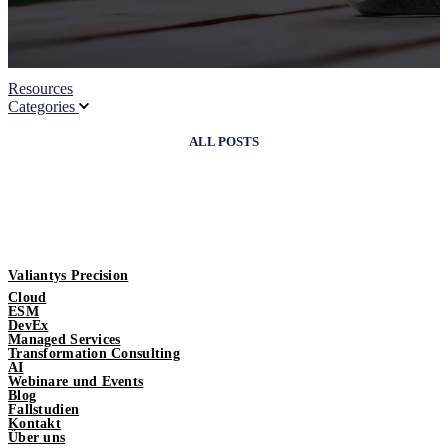
Resources
Categories
ALL POSTS
Valiantys Precision
Cloud
ESM
DevEx
Managed Services
Transformation Consulting
AI
Webinare und Events
Blog
Fallstudien
Kontakt
Über uns