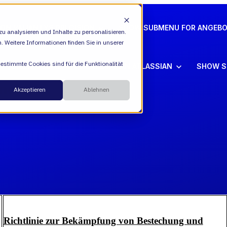
ION
VALIANTYS PRECISION
SHOW SUBMENU FOR ANGEB
u analysieren und Inhalte zu personalisieren.
n. Weitere Informationen finden Sie in unserer
Bestimmte Cookies sind für die Funktionalität
SHOW SUBMENU FOR ATLASSIAN
ATLASSIAN
SHOW S
Cloud
onen
Akzeptieren
Ablehnen
ESM
Übe
DevEx
Füh
Managed Services
Kar
Transformation Consulting
Akt
AI
Richtlinie zur Bekämpfung von Bestechung und