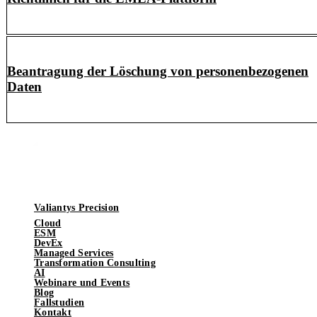
Beantragung der Löschung von personenbezogenen
Daten
Valiantys Precision
Cloud
ESM
DevEx
Managed Services
Transformation Consulting
AI
Webinare und Events
Blog
Fallstudien
Kontakt