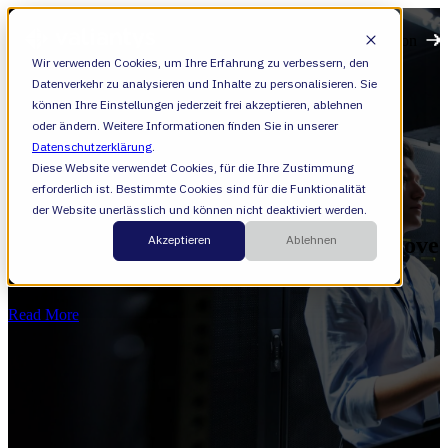
Open main navigation
Wir verwenden Cookies, um Ihre Erfahrung zu verbessern, den
Datenverkehr zu analysieren und Inhalte zu personalisieren. Sie
können Ihre Einstellungen jederzeit frei akzeptieren, ablehnen
oder ändern. Weitere Informationen finden Sie in unserer
Datenschutzerklärung
.
Diese Website verwendet Cookies, für die Ihre Zustimmung
erforderlich ist. Bestimmte Cookies sind für die Funktionalität
Confluence
der Website unerlässlich und können nicht deaktiviert werden.
Akzeptieren
Ablehnen
Outlining indicators that it's time to move
to Data Center
Read More