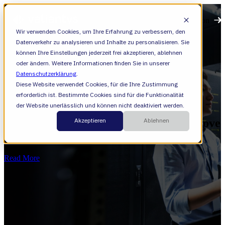
Open main navigation
Wir verwenden Cookies, um Ihre Erfahrung zu verbessern, den
Datenverkehr zu analysieren und Inhalte zu personalisieren. Sie
können Ihre Einstellungen jederzeit frei akzeptieren, ablehnen
oder ändern. Weitere Informationen finden Sie in unserer
Datenschutzerklärung
.
Diese Website verwendet Cookies, für die Ihre Zustimmung
erforderlich ist. Bestimmte Cookies sind für die Funktionalität
Confluence
der Website unerlässlich und können nicht deaktiviert werden.
Akzeptieren
Ablehnen
Outlining indicators that it's time to move
to Data Center
Read More