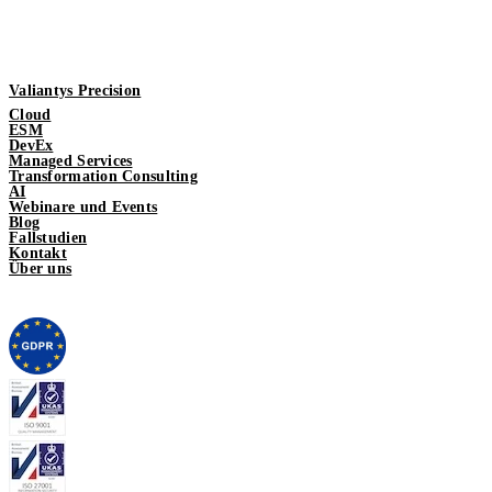
Valiantys Precision
Cloud
ESM
DevEx
Managed Services
Transformation Consulting
AI
Webinare und Events
Blog
Fallstudien
Kontakt
Über uns