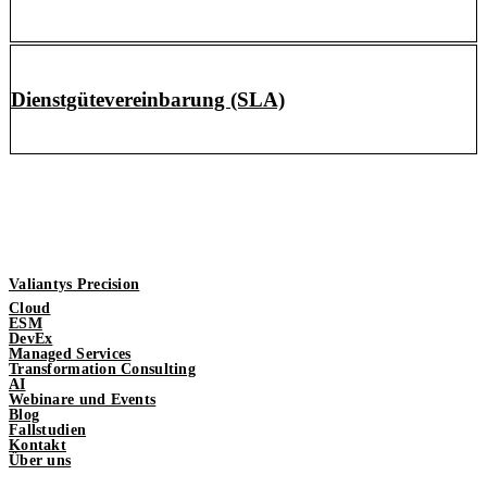
Dienstgütevereinbarung (SLA)
Valiantys Precision
Cloud
ESM
DevEx
Managed Services
Transformation Consulting
AI
Webinare und Events
Blog
Fallstudien
Kontakt
Über uns