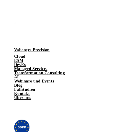
Valiantys Precision
Cloud
ESM
DevEx
Managed Services
Transformation Consulting
AI
Webinare und Events
Blog
Fallstudien
Kontakt
Über uns