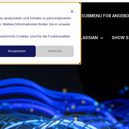
ION
VALIANTYS PRECISION
SHOW SUBMENU FOR ANGEB
u analysieren und Inhalte zu personalisieren.
n. Weitere Informationen finden Sie in unserer
Bestimmte Cookies sind für die Funktionalität
SHOW SUBMENU FOR ATLASSIAN
ATLASSIAN
SHOW S
Cloud
Akzeptieren
Ablehnen
ESM
Übe
DevEx
Füh
Managed Services
Kar
Transformation Consulting
Akt
AI