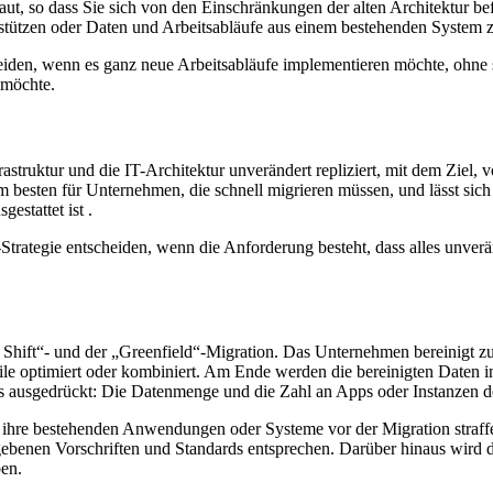
, so dass Sie sich von den Einschränkungen der alten Architektur befr
tützen oder Daten und Arbeitsabläufe aus einem bestehenden System z
iden, wenn es ganz neue Arbeitsabläufe implementieren möchte, ohne s
 möchte.
astruktur und die IT-Architektur unverändert repliziert, mit dem Ziel, 
m besten für Unternehmen, die schnell migrieren müssen, und lässt si
stattet ist .
-Strategie entscheiden, wenn die Anforderung besteht, dass alles unve
d Shift“- und der „Greenfield“-Migration. Das Unternehmen bereinigt z
le optimiert oder kombiniert. Am Ende werden die bereinigten Daten in
ers ausgedrückt: Die Datenmenge und die Zahl an Apps oder Instanzen
ihre bestehenden Anwendungen oder Systeme vor der Migration straffen
benen Vorschriften und Standards entsprechen. Darüber hinaus wird 
ben.