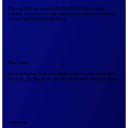
Die von 90% der neuen Atlassian-Kunden bevorzugte
Lösung. Vergessen Sie Ihre Infrastruktur und konzentrieren
Sie sich auf Geschäftsergebnisse
Data Center
Hochverfügbare Enterprise Multi-Node-Version, hinter der
Firewall. Die Macht von Jira für die größten verteilten Teams.
Self-Hosted