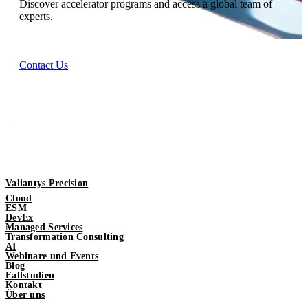
Discover accelerator programs and access a global team of
experts.
Contact Us
Valiantys Precision
Cloud
ESM
DevEx
Managed Services
Transformation Consulting
AI
Webinare und Events
Blog
Fallstudien
Kontakt
Über uns