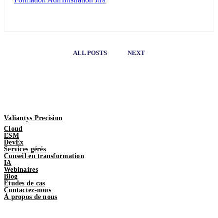
ALL POSTS
NEXT
Valiantys Precision
Cloud
ESM
DevEx
Services gérés
Conseil en transformation
IA
Webinaires
Blog
Études de cas
Contactez-nous
À propos de nous