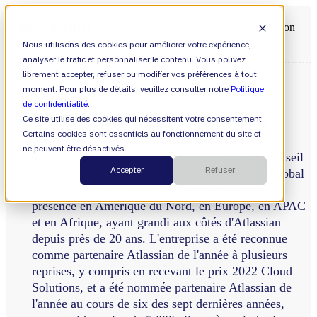
Open main navigation
Nous utilisons des cookies pour améliorer votre expérience,
analyser le trafic et personnaliser le contenu. Vous pouvez
librement accepter, refuser ou modifier vos préférences à tout
moment. Pour plus de détails, veuillez consulter notre
Politique
de confidentialité
.
Tout savoir sur Atlassian
Ce site utilise des cookies qui nécessitent votre consentement.
Certains cookies sont essentiels au fonctionnement du site et
ne peuvent être désactivés.
Valiantys est la première société mondiale de conseil
Accepter
Refuser
et de services dédiée à Atlassian et le premier Global
Atlassian Platinum Solution Partner avec une
présence en Amérique du Nord, en Europe, en APAC
et en Afrique, ayant grandi aux côtés d'Atlassian
depuis près de 20 ans. L'entreprise a été reconnue
comme partenaire Atlassian de l'année à plusieurs
reprises, y compris en recevant le prix 2022 Cloud
Solutions, et a été nommée partenaire Atlassian de
l'année au cours de six des sept dernières années,