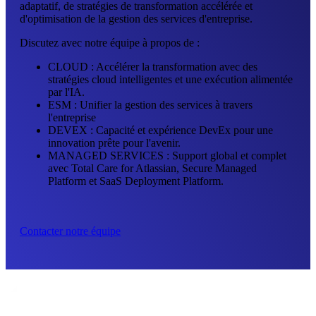
adaptatif, de stratégies de transformation accélérée et
d'optimisation de la gestion des services d'entreprise.
Discutez avec notre équipe à propos de :
CLOUD : Accélérer la transformation avec des
stratégies cloud intelligentes et une exécution alimentée
par l'IA.
ESM : Unifier la gestion des services à travers
l'entreprise
DEVEX : Capacité et expérience DevEx pour une
innovation prête pour l'avenir.
MANAGED SERVICES : Support global et complet
avec Total Care for Atlassian, Secure Managed
Platform et SaaS Deployment Platform.
Contacter notre équipe