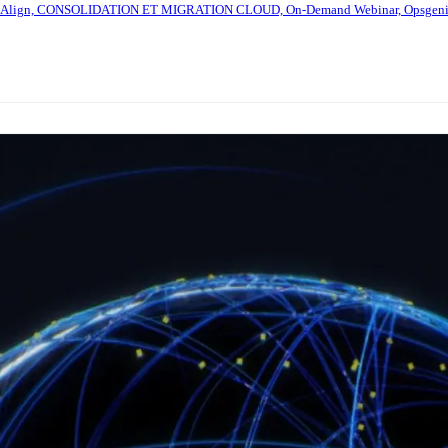
, Jira Align, CONSOLIDATION ET MIGRATION CLOUD, On-Demand Webinar, Opsgenie,