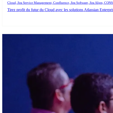
Cloud, Jira Service Management, Confluence, Jira Software, Jira Alig
Tirez profit du futur du Cloud avec les solutions Atlassian Enterpr