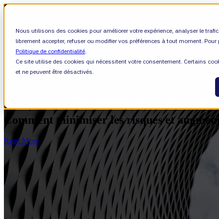
SHOW SUBMENU FOR VALIANTYS PRECISI
Nous utilisons des cookies pour améliorer votre expérience, analyser le trafi
librement accepter, refuser ou modifier vos préférences à tout moment. Pour p
Politique de confidentialité
.
Ce site utilise des cookies qui nécessitent votre consentement. Certains co
SHOW SUBMENU FOR APPRENDRE
APPREN
et ne peuvent être désactivés.
SHOW SUBMENU FOR À PROPOS
À PROPO
Cloud
Comment minimiser les risques et augmente
Read More
À propos de nous
Leadership
Carrières