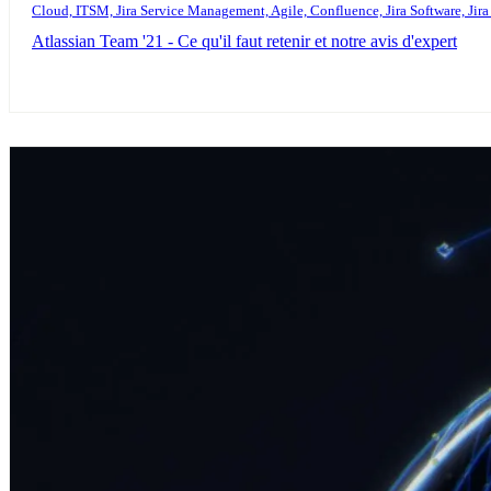
Cloud, ITSM, Jira Service Management, Agile, Confluence, Jira Software
Atlassian Team '21 - Ce qu'il faut retenir et notre avis d'expert