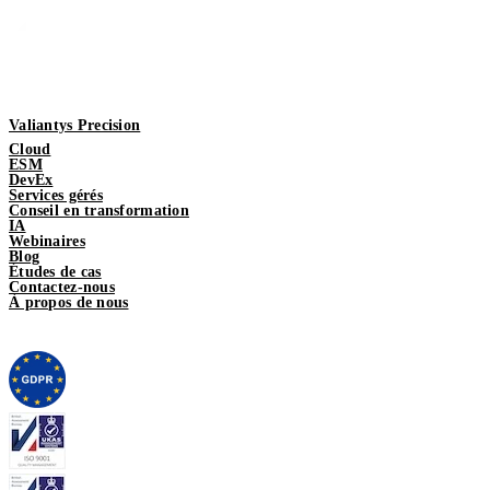
Valiantys Precision
Cloud
ESM
DevEx
Services gérés
Conseil en transformation
IA
Webinaires
Blog
Études de cas
Contactez-nous
À propos de nous