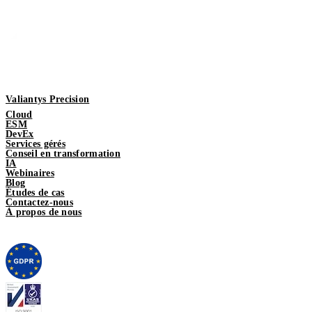
Valiantys Precision
Cloud
ESM
DevEx
Services gérés
Conseil en transformation
IA
Webinaires
Blog
Études de cas
Contactez-nous
À propos de nous