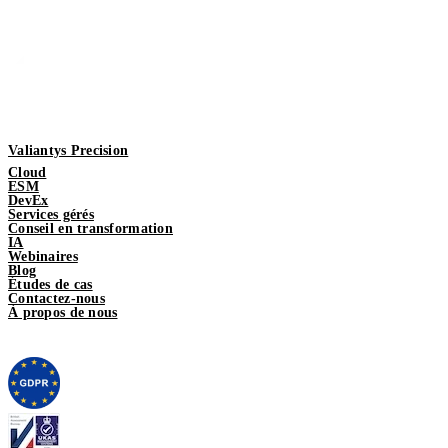
Valiantys Precision
Cloud
ESM
DevEx
Services gérés
Conseil en transformation
IA
Webinaires
Blog
Études de cas
Contactez-nous
À propos de nous