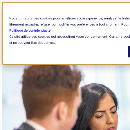
SHOW SUBMENU FOR VALIANTYS PRECISI
Nous utilisons des cookies pour améliorer votre expérience, analyser le trafi
librement accepter, refuser ou modifier vos préférences à tout moment. Pour p
Politique de confidentialité
.
Ce site utilise des cookies qui nécessitent votre consentement. Certains co
SHOW SUBMENU FOR APPRENDRE
APPREN
et ne peuvent être désactivés.
SHOW SUBMENU FOR À PROPOS
À PROPO
À propos de nous
Leadership
Carrières