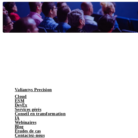
Valiantys Precision
Cloud
ESM
DevEx
Services gérés
Conseil en transformation
IA
Webinaires
Blog
Études de cas
Contactez-nous