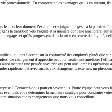
r vie professionnelle. En comprenant les avantages qu’ils en tireront, il
 leaders leur donnent l’exemple et « joignent le geste à la parole ». Il 
gens la transition vers l’agilité et la manière dont elle améliorera leur
nt engagés et qu’ils progressent dans la mise en œuvre de l’agilité, célé
trôle », qui met l’accent sur la conformité des employés plutôt que s
aders. Ce changement d’approche peut non seulement améliorer l’efficac
s aussi mener à une pensée novatrice qui peut améliorer les opérations a
ndre rapidement et avec succès aux changements externes, un phénomène
treprise ? Contactez-nous pour en savoir plus. Notre équipe peut vous fou
cles éventuels et de déterminer la meilleure stratégie pour construire votr
votre situation et des changements que nous vous conseillons.