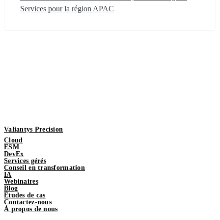
Services pour la région APAC
Valiantys Precision
Cloud
ESM
DevEx
Services gérés
Conseil en transformation
IA
Webinaires
Blog
Études de cas
Contactez-nous
À propos de nous