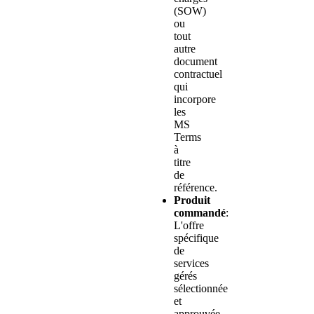
(SOW)
ou
tout
autre
document
contractuel
qui
incorpore
les
MS
Terms
à
titre
de
référence.
Produit
commandé
:
L'offre
spécifique
de
services
gérés
sélectionnée
et
approuvée