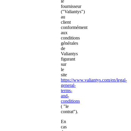
le
fournisseur
("Valiantys")
au
client
conformément
aux
conditions
générales
de
Valiantys
figurant
sur
le
site
https://www.valiantys.com/en/legal-
general-
terms-
and-
conditions
(
"le
contrat").
En
cas