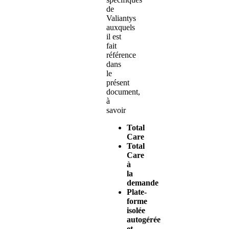
de
Valiantys
auxquels
il est
fait
référence
dans
le
présent
document,
à
savoir
Total
Care
Total
Care
à
la
demande
Plate-
forme
isolée
autogérée
et