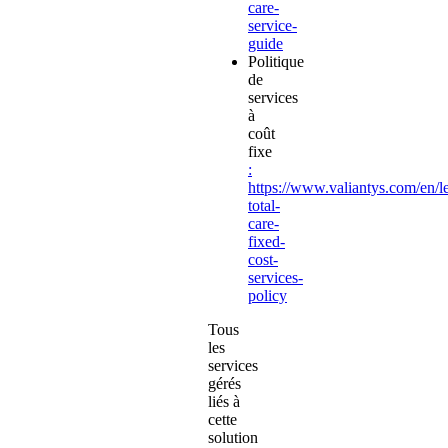
care-
service-
guide
Politique
de
services
à
coût
fixe
:
https://www.valiantys.com/en/l
total-
care-
fixed-
cost-
services-
policy
Tous
les
services
gérés
liés à
cette
solution