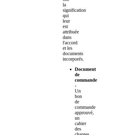
la
signification
qui
leur
est
attribuée
dans
l'accord
et les
documents
incorporés.
Document
de
commande
-
Un
bon
de
commande
approuvé,
un
cahier
des
charges