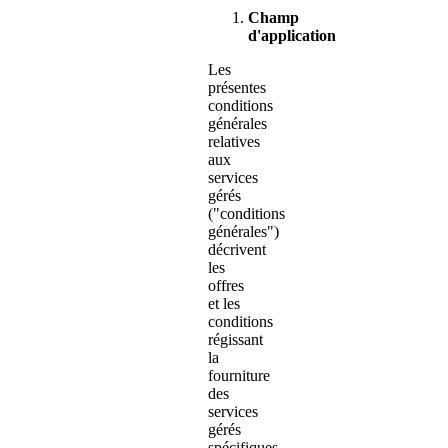
Champ
d'application
Les
présentes
conditions
générales
relatives
aux
services
gérés
("conditions
générales")
décrivent
les
offres
et les
conditions
régissant
la
fourniture
des
services
gérés
spécifiques