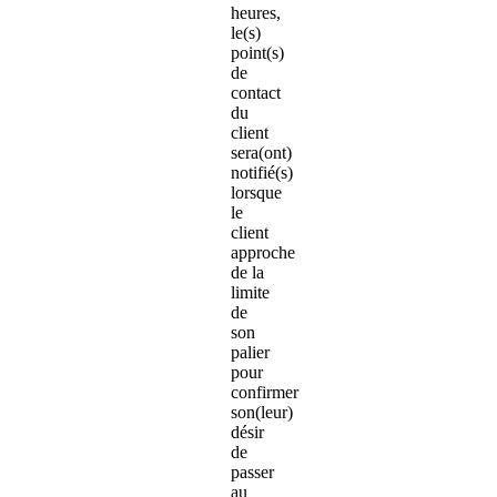
heures,
le(s)
point(s)
de
contact
du
client
sera(ont)
notifié(s)
lorsque
le
client
approche
de la
limite
de
son
palier
pour
confirmer
son(leur)
désir
de
passer
au