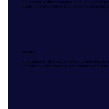
Nous sommes réalistes et pragmatiques. Nous recherchons
chaque projet avec cohérence et rigueur tout en restant ag
Empathie
Notre approche client est aussi claire que notre objectif e
partenaire ou l'utilisateur final, nous voulons que chacun