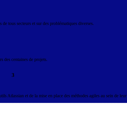
s de tous secteurs et sur des problématiques diverses.
rs des centaines de projets.
3
s Atlassian et de la mise en place des méthodes agiles au sein de leur