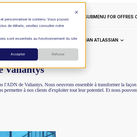
ON
VALIANTYS PRECISION
SHOW SUBMENU FOR OFFRES
c et personnaliser le contenu. Vous pouvez
lus de détails, veuillez consulter notre
okies sont essentiels au fonctionnement du site
DRE
SHOW SUBMENU FOR ATLASSIAN
ATLASSIAN
Cloud
Accepter
Refuser
S
ESM
e Valiantys
DevEx
ans l'ADN de Valiantys. Nous oeuvrons ensemble à transformer la façon 
s permettre à nos clients d'exploiter tout leur potentiel. Et nous pouvon
Services gérés
Mentions légales
Conseil en transformation
Environnement, société et gouvernance
Transformation par l’IA