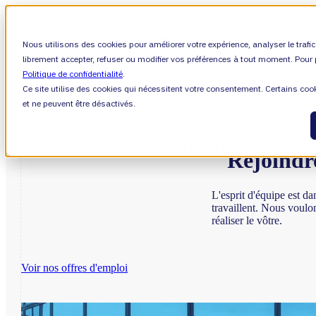
SHOW SUBMENU FOR VALIANTYS PRECISI
Nous utilisons des cookies pour améliorer votre expérience, analyser le trafi
librement accepter, refuser ou modifier vos préférences à tout moment. Pour p
Politique de confidentialité
.
Ce site utilise des cookies qui nécessitent votre consentement. Certains co
SHOW SUBMENU FOR APPRENDRE
APPREN
et ne peuvent être désactivés.
SHOW SUBMENU FOR À PROPOS
À PROPO
Rejoindr
L'esprit d'équipe est d
travaillent. Nous voulon
réaliser le vôtre.
À propos de nous
Leadership
Voir nos offres d'emploi
Carrières